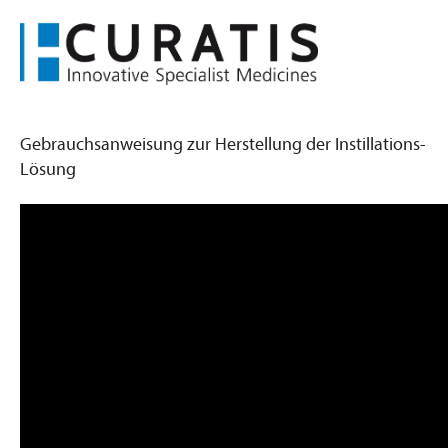
mitem® 20mg
Gebrauchsanweisung zur Herstellung der Instillations-
Lösung